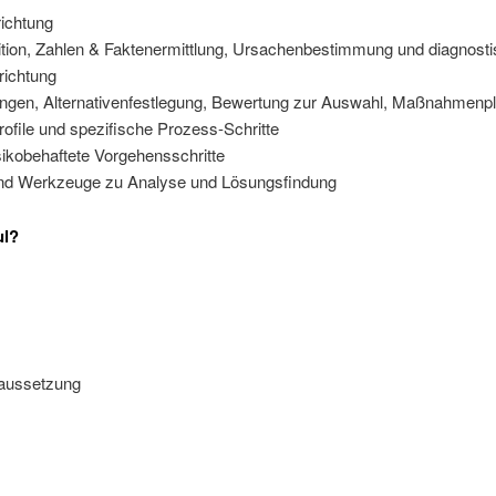
richtung
ition, Zahlen & Faktenermittlung, Ursachenbestimmung und diagnost
richtung
ngen, Alternativenfestlegung, Bewertung zur Auswahl, Maßnahmenp
file und spezifische Prozess-Schritte
sikobehaftete Vorgehensschritte
und Werkzeuge zu Analyse und Lösungsfindung
ul?
raussetzung