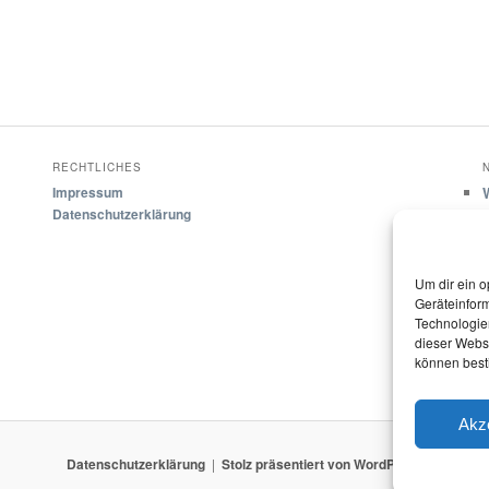
RECHTLICHES
Impressum
Datenschutzerklärung
Um dir ein o
Geräteinfor
Technologien
dieser Websi
können best
Akz
Datenschutzerklärung
Stolz präsentiert von WordPress