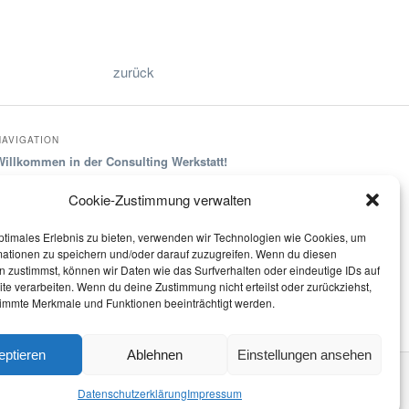
zurück
NAVIGATION
Willkommen in der Consulting Werkstatt!
Bereiche, Module und Elemente
Cookie-Zustimmung verwalten
Arbeits- und Analysetechniken
Kommunikation und Beziehungsbildung
ptimales Erlebnis zu bieten, verwenden wir Technologien wie Cookies, um
Arbeits- und Analysetechniken
mationen zu speichern und/oder darauf zuzugreifen. Wenn du diesen
Techniken im Bereich Strategie-, Prozess- und IT-
 zustimmst, können wir Daten wie das Surfverhalten oder eindeutige IDs auf
Consulting
te verarbeiten. Wenn du deine Zustimmung nicht erteilst oder zurückziehst,
Beratungs-Besonderes
immte Merkmale und Funktionen beeinträchtigt werden.
eptieren
Ablehnen
Einstellungen ansehen
Datenschutzerklärung
Impressum