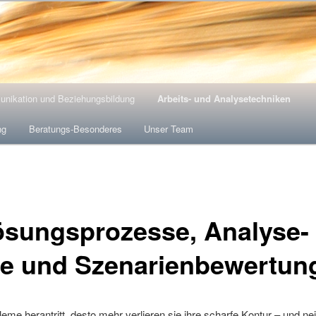
nikation und Beziehungsbildung
Arbeits- und Analysetechniken
ng
Beratungs-Besonderes
Unser Team
ösungsprozesse, Analyse-
e und Szenarienbewertun
eme herantritt, desto mehr verlieren sie ihre scharfe Kontur – und ne